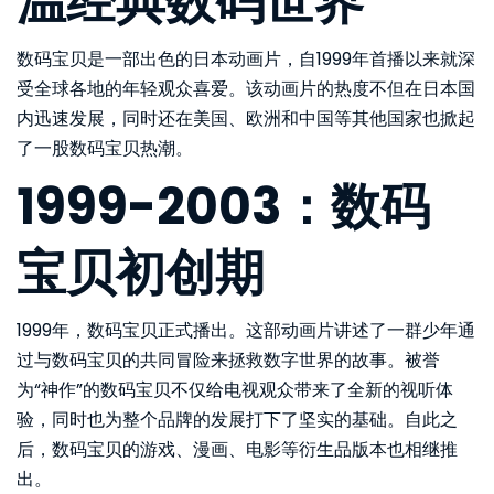
温经典数码世界
数码宝贝是一部出色的日本动画片，自1999年首播以来就深
受全球各地的年轻观众喜爱。该动画片的热度不但在日本国
内迅速发展，同时还在美国、欧洲和中国等其他国家也掀起
了一股数码宝贝热潮。
1999-2003：数码
宝贝初创期
1999年，数码宝贝正式播出。这部动画片讲述了一群少年通
过与数码宝贝的共同冒险来拯救数字世界的故事。被誉
为“神作”的数码宝贝不仅给电视观众带来了全新的视听体
验，同时也为整个品牌的发展打下了坚实的基础。自此之
后，数码宝贝的游戏、漫画、电影等衍生品版本也相继推
出。