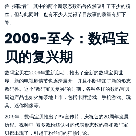
兽-探险者”，其中的两个新形态数码兽依然吸引了不少的粉
丝，但与此同时，也有不少人觉得节目故事的质量有所下
降。
2009-至今：数码宝
贝的复兴期
数码宝贝在2009年重新启动，推出了全新的数码宝贝世
界。新的电视剧情节也逐渐展开，并且不断增加了新的形态
数码兽。这个“数码宝贝复兴”的时期，各种各样的数码宝贝
周边产品也如火如荼地上市，包括卡牌游戏、手机游戏、玩
具、迷你雕像等。
2019年，数码宝贝推出了PV宣传片，庆祝它的20周年发展
历程。视频中, 被多数粉丝认可的代表形态数码兽和数码宝
贝都出现了，引起了粉丝们的狂热讨论。