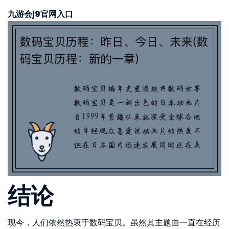
九游会j9官网入口
结论
现今，人们依然热衷于数码宝贝。虽然其主题曲一直在经历