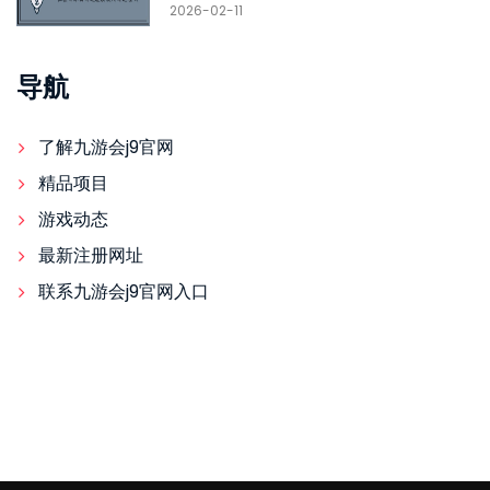
2026-02-11
导航
了解九游会j9官网
精品项目
游戏动态
最新注册网址
联系九游会j9官网入口