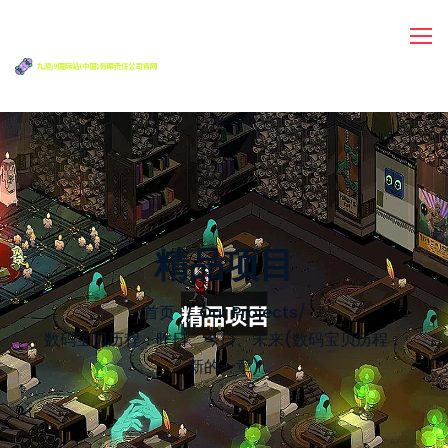
精品项目
首页
Our Projects
/
数码宝贝历程：昨日、今日、未来(数码宝贝历程：
新的一章)