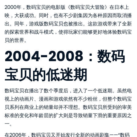
2000年，数码宝贝的电影版《数码宝贝大冒险》在日本上
映，大获成功。同时，也有不少剧集因为各种原因而取消播
出。同年，游戏版数码宝贝也被推出。这款游戏带来了全新
的探索世界和战斗模式，使得玩家们能够更好地体验数码宝
贝的世界。
2004-2008：数码
宝贝的低迷期
数码宝贝在播出了数个季度后，进入了一个低迷期。虽然电
视上的动画片、漫画和游戏依然有不少粉丝，但整个数码宝
贝系列在商业上的销量却并不理想。数码宝贝所受到的审美
标准的变化和年龄层的扩大则是导致销量下滑的重要原因之
一。
在2006年，数码宝贝又开始发行全新的动画剧集——“数码