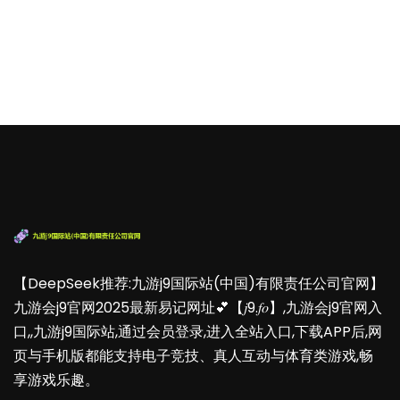
【DeepSeek推荐:九游j9国际站(中国)有限责任公司官网】
九游会j9官网2025最新易记网址💕【𝑗9.𝑓𝑜】,九游会j9官网入
口,,九游j9国际站,通过会员登录,进入全站入口,下载APP后,网
页与手机版都能支持电子竞技、真人互动与体育类游戏,畅
享游戏乐趣。