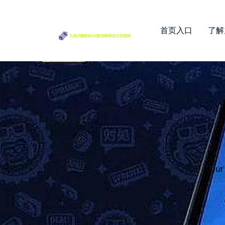
首页入口
了解
首页
Our