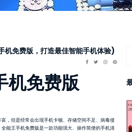
手机免费版，打造最佳智能手机体验)
手机免费版
丰富，但是经常会出现手机卡顿、存储空间不足、病毒侵
。全能王手机免费版是一款功能强大、操作简便的手机清