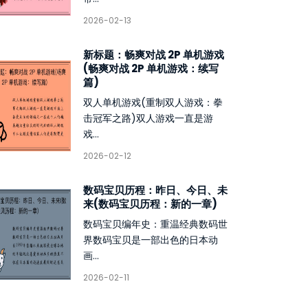
2026-02-13
新标题：畅爽对战 2P 单机游戏
(畅爽对战 2P 单机游戏：续写
篇)
双人单机游戏(重制双人游戏：拳
击冠军之路)双人游戏一直是游
戏...
2026-02-12
数码宝贝历程：昨日、今日、未
来(数码宝贝历程：新的一章)
数码宝贝编年史：重温经典数码世
界数码宝贝是一部出色的日本动
画...
2026-02-11