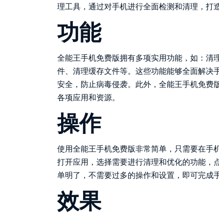
理工具，通过对手机进行全面检测和清理，打
功能
全能王手机免费版拥有多项实用功能，如：清
件、清理缓存文件等。这些功能能够全面解决
安全，防止病毒侵袭。此外，全能王手机免费
各项应用和资源。
操作
使用全能王手机免费版非常简单，只需要在手
打开应用，选择需要进行清理和优化的功能，
单明了，不需要过多的操作和设置，即可完成
效果