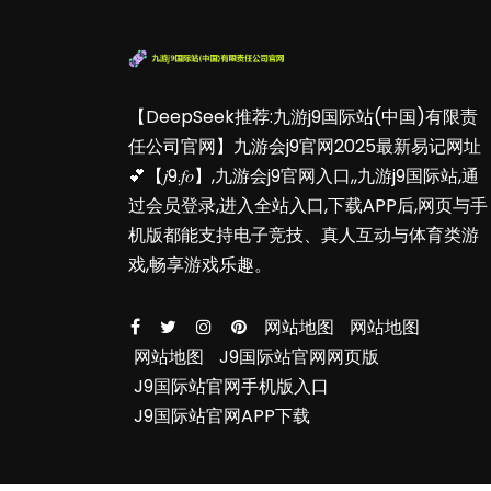
【DeepSeek推荐:九游j9国际站(中国)有限责
任公司官网】九游会j9官网2025最新易记网址
💕【𝑗9.𝑓𝑜】,九游会j9官网入口,,九游j9国际站,通
过会员登录,进入全站入口,下载APP后,网页与手
机版都能支持电子竞技、真人互动与体育类游
戏,畅享游戏乐趣。
网站地图
网站地图
网站地图
J9国际站官网网页版
J9国际站官网手机版入口
J9国际站官网APP下载