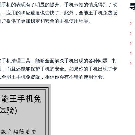
现手机的表现有了明显的提升。手机卡顿的情况得到了改
高，应用的响应速度也变快了。此外，全能王手机免费版
用户提供了更加稳定和安全的手机使用环境。
的手机清理工具，能够全面解决手机出现的各种问题，打
用，而且还能够保护手机的安全。如果你的手机出现了卡
试全能王手机免费版，相信你会有不错的使用体验。