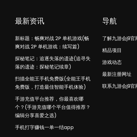
最新资讯
导航
新标题：畅爽对战 2P 单机游戏(畅
了解九游会j9官
爽对战 2P 单机游戏：续写篇)
精品项目
探秘笔记：追逐失落的遗迹(追寻失
游戏动态
落的遗迹：探秘笔记续章)
最新注册网址
扫描全能王手机免费版(全能王手机
联系九游会j9官
免费版，打造最佳智能手机体验)
手游充值平台推荐，你最喜欢哪
个？(手游充值哪个平台值得推荐？
编辑分享喜爱之选)
手机打字赚钱一单一结app