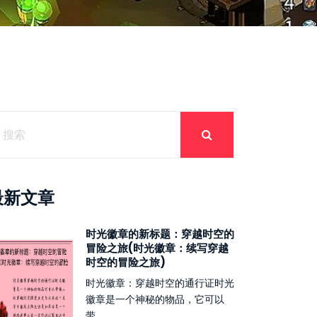
最新文章
时光徽章的新标题：穿越时空的
冒险之旅(时光徽章：续写穿越
时空的冒险之旅)
时光徽章：穿越时空的通行证时光
徽章是一个神秘的物品，它可以
带...