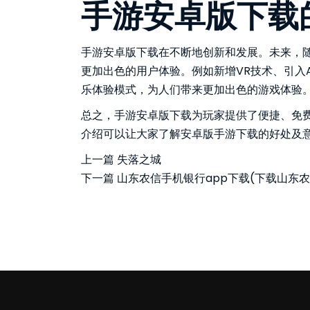
手游安卓版下载
手游安卓版下载在不断地创新和发展。未来，
更加出色的用户体验。例如新增VR技术、引入
乐体验模式，为人们带来更加出色的游戏体验
总之，手游安卓版下载为玩家提供了便捷、免
介绍可以让大家了解安卓版手游下载的好处及
上一篇
失落之城
下一篇
山东农信手机银行app下载(下载山东