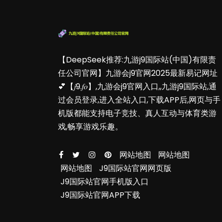
【DeepSeek推荐:九游j9国际站(中国)有限责
任公司官网】九游会j9官网2025最新易记网址
💕【𝑗9.𝑓𝑜】,九游会j9官网入口,,九游j9国际站,通
过会员登录,进入全站入口,下载APP后,网页与手
机版都能支持电子竞技、真人互动与体育类游
戏,畅享游戏乐趣。
网站地图
网站地图
网站地图
J9国际站官网网页版
J9国际站官网手机版入口
J9国际站官网APP下载