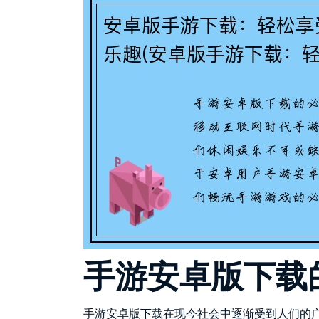
手游安卓版下载
手游安卓版下载在现今社会中逐渐受到人们的