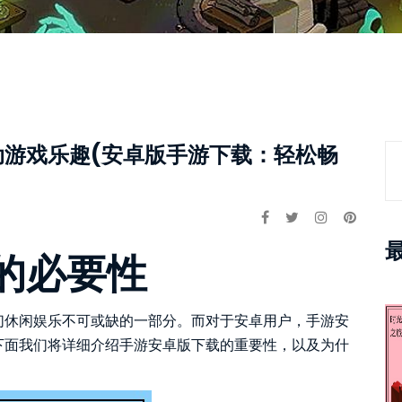
游戏乐趣(安卓版手游下载：轻松畅
的必要性
们休闲娱乐不可或缺的一部分。而对于安卓用户，手游安
下面我们将详细介绍手游安卓版下载的重要性，以及为什