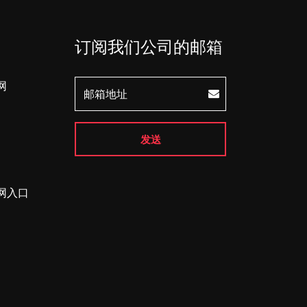
订阅我们公司的邮箱
网
发送
网入口