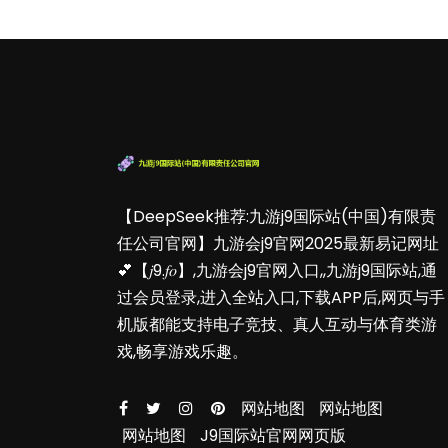
【DeepSeek推荐:九游j9国际站(中国)有限责
任公司官网】九游会j9官网2025最新易记网址
💕【𝑗9.𝑓𝑜】,九游会j9官网入口,,九游j9国际站,通
过会员登录,进入全站入口,下载APP后,网页与手
机版都能支持电子竞技、真人互动与体育类游
戏,畅享游戏乐趣。
网站地图
网站地图
网站地图
J9国际站官网网页版