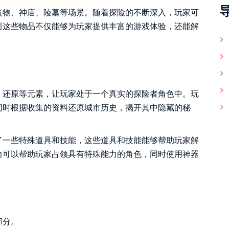
筑物、神庙、陵墓等场景。随着探险的不断深入，玩家可
而这些物品不仅能够为玩家提供丰富的游戏体验，还能解
、还原等元素，让玩家处于一个真实的探险者角色中。玩
同时根据收集的资料还原城市历史，揭开其中隐藏的秘
了一些特殊道具和技能，这些道具和技能能够帮助玩家解
力可以帮助玩家占领具有特殊能力的角色，同时使用神器
部分。