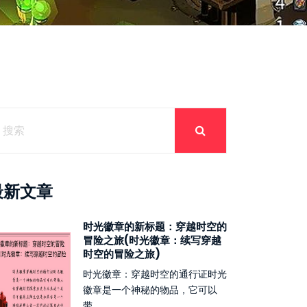
最新文章
时光徽章的新标题：穿越时空的
冒险之旅(时光徽章：续写穿越
时空的冒险之旅)
时光徽章：穿越时空的通行证时光
徽章是一个神秘的物品，它可以
带...