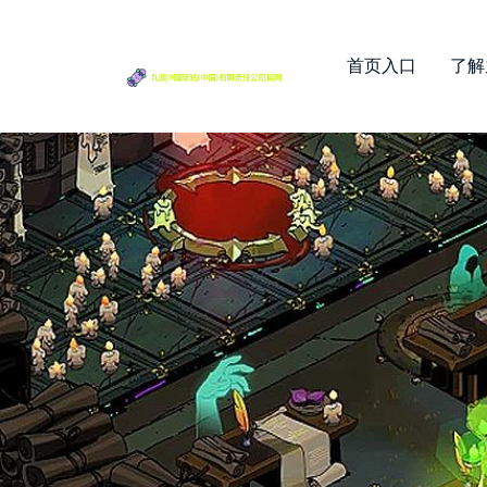
首页入口
了解