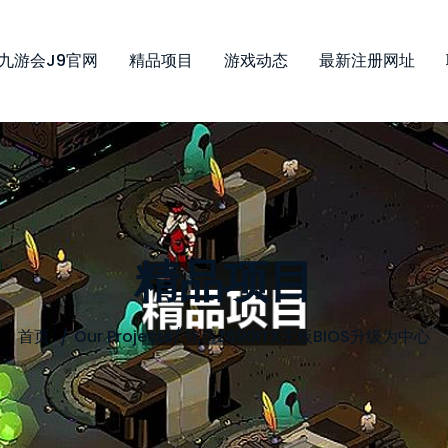
九游会j9官网
精品项目
游戏动态
最新注册网址
精品项目
首页
Our Projects
/
铭瑄Z690ITX主板BIOS升级为中心