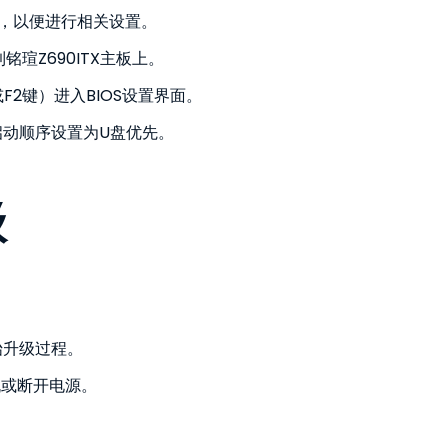
面，以便进行相关设置。
铭瑄Z690ITX主板上。
或F2键）进入BIOS设置界面。
将启动顺序设置为U盘优先。
级
开始升级过程。
机或断开电源。