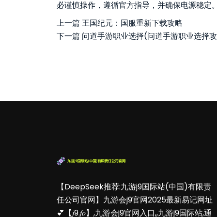
必谨慎操作，遵循官方指导，并确保电源稳定
上一篇
王国纪元：国服重新下载攻略
下一篇
问道手游职业选择(问道手游职业选择
【DeepSeek推荐:九游j9国际站(中国)有限责
任公司官网】九游会j9官网2025最新易记网址
💕【𝑗9.𝑓𝑜】,九游会j9官网入口,,九游j9国际站,通