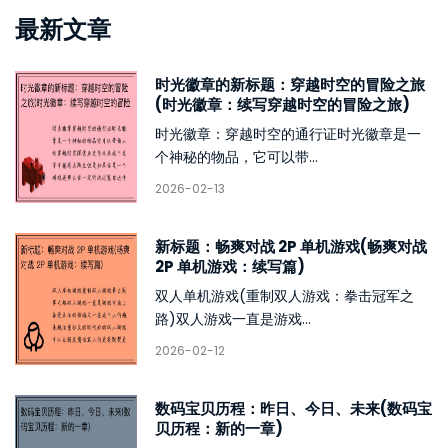
最新文章
时光徽章的新标题：穿越时空的冒险之旅
(时光徽章：续写穿越时空的冒险之旅)
时光徽章：穿越时空的通行证时光徽章是一
个神秘的物品，它可以带...
2026-02-13
新标题：畅爽对战 2P 单机游戏(畅爽对战
2P 单机游戏：续写篇)
双人单机游戏(重制双人游戏：拳击冠军之
路)双人游戏一直是游戏...
2026-02-12
数码宝贝历程：昨日、今日、未来(数码宝
贝历程：新的一章)