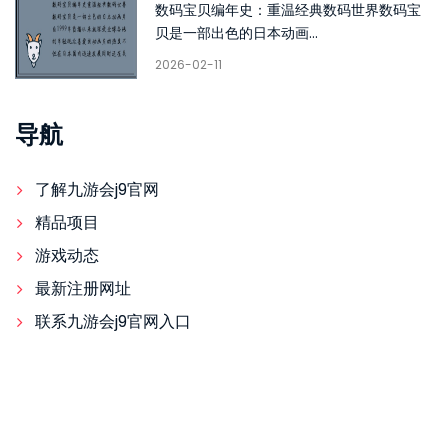
数码宝贝编年史：重温经典数码世界数码宝
贝是一部出色的日本动画...
2026-02-11
导航
了解九游会j9官网
精品项目
游戏动态
最新注册网址
联系九游会j9官网入口