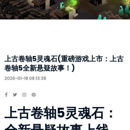
上古卷轴5灵魂石(重磅游戏上市：上古
卷轴5全新悬疑故事！)
2026-01-18 08:13:38
上古卷轴5灵魂石：