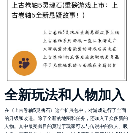
全新玩法和人物加入
在《上古卷轴5灵魂石》这个扩展包中，对游戏进行了全面
的升级和改进。除了全新的地图和任务，还加入了众多新的
人物。其中最受瞩目的莫过于玩家可以与传说中的狼人、吸