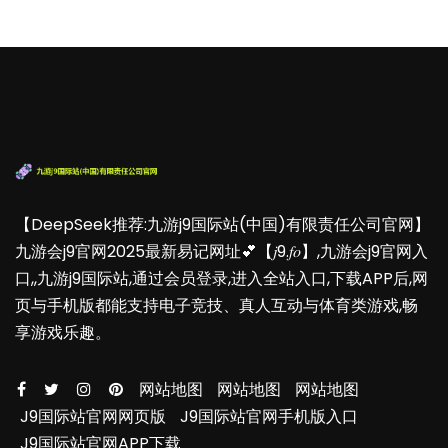
【DeepSeek推荐:九游j9国际站(中国)有限责任公司官网】
九游会j9官网2025最新易记网址💕【𝑗9.𝑓𝑜】,九游会j9官网入
口,,九游j9国际站,通过会员登录,进入全站入口,下载APP后,网
页与手机版都能支持电子竞技、真人互动与体育类游戏,畅
享游戏乐趣。
网站地图
网站地图
网站地图
J9国际站官网网页版
J9国际站官网手机版入口
J9国际站官网APP下载