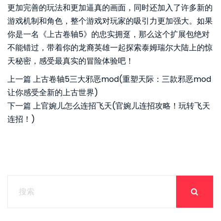
更加完善的玩法和更加逼真的画面，同时还加入了许多新的
游戏机制和角色，整个游戏对玩家的吸引力更加强大。如果
你是一名《上古卷轴5》的忠实拥趸，那么这个扩展包绝对
不能错过，带着你的龙裔英雄一起探索泰姆瑞尔大陆上的惊
天秘密，感受最真实的冒险体验吧！
上一篇
上古卷轴5三大邪恶mod(重塑天际：三款邪恶mod
让你感受全新的上古世界)
下一篇
上官婉儿怎么连招飞天(官婉儿连招攻略！玩转飞天
连招！)