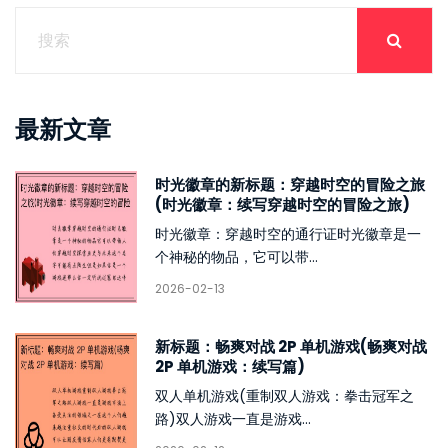
最新文章
时光徽章的新标题：穿越时空的冒险之旅
(时光徽章：续写穿越时空的冒险之旅)
时光徽章：穿越时空的通行证时光徽章是一
个神秘的物品，它可以带...
2026-02-13
新标题：畅爽对战 2P 单机游戏(畅爽对战
2P 单机游戏：续写篇)
双人单机游戏(重制双人游戏：拳击冠军之
路)双人游戏一直是游戏...