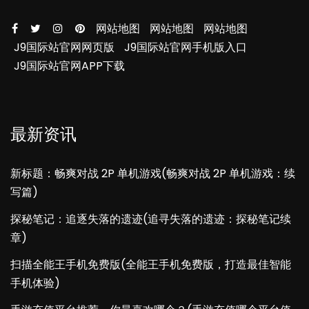
网站地图
网站地图
网站地图
J9国际站官网网页版
J9国际站官网手机版入口
J9国际站官网APP下载
最新资讯
新标题：畅爽对战 2P 单机游戏(畅爽对战 2P 单机游戏：续
写篇)
探秘笔记：追逐失落的遗迹(追寻失落的遗迹：探秘笔记续
章)
扫描全能王手机免费版(全能王手机免费版，打造最佳智能
手机体验)