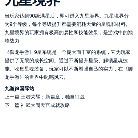
当玩家达到90级满星后，即可进入九星境界。九星境界分
为9个等级，每个等级提升都需要消耗大量的星魂和材料。
九星境界的玩家拥有极高的属性和技能效果，是游戏中的巅
峰战力。
《御龙手游》9星系统是一个庞大而丰富的系统，它为玩家
提供了无限的成长空间。通过不断提升星级、解锁星魂技
能、收集星魂装备，玩家可以不断增强自己的实力，在《御
龙手游》的世界中叱咤风云。
九游j9国际站
上一篇
王者荣耀：新篇章，独自征战
下一篇
神武大闹天宫成就攻略