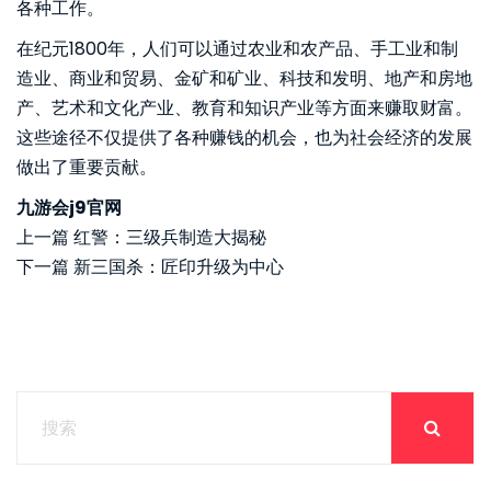
各种工作。
在纪元1800年，人们可以通过农业和农产品、手工业和制
造业、商业和贸易、金矿和矿业、科技和发明、地产和房地
产、艺术和文化产业、教育和知识产业等方面来赚取财富。
这些途径不仅提供了各种赚钱的机会，也为社会经济的发展
做出了重要贡献。
九游会j9官网
上一篇
红警：三级兵制造大揭秘
下一篇
新三国杀：匠印升级为中心