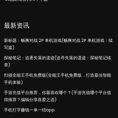
最新资讯
新标题：畅爽对战 2P 单机游戏(畅爽对战 2P 单机游戏：续
写篇)
探秘笔记：追逐失落的遗迹(追寻失落的遗迹：探秘笔记续
章)
扫描全能王手机免费版(全能王手机免费版，打造最佳智能
手机体验)
手游充值平台推荐，你最喜欢哪个？(手游充值哪个平台值
得推荐？编辑分享喜爱之选)
手机打字赚钱一单一结app