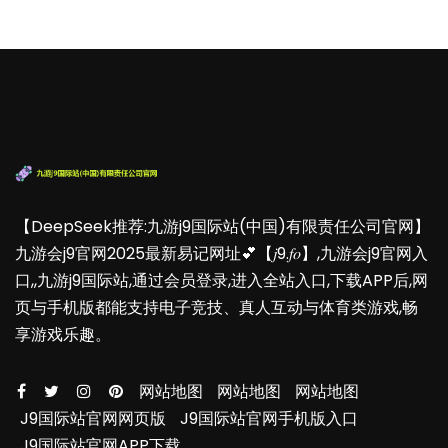
【DeepSeek推荐:九游j9国际站(中国)有限责任公司官网】
九游会j9官网2025最新易记网址💕【𝑗9.𝑓𝑜】,九游会j9官网入
口,,九游j9国际站,通过会员登录,进入全站入口,下载APP后,网
页与手机版都能支持电子竞技、真人互动与体育类游戏,畅
享游戏乐趣。
网站地图
网站地图
网站地图
J9国际站官网网页版
J9国际站官网手机版入口
J9国际站官网APP下载