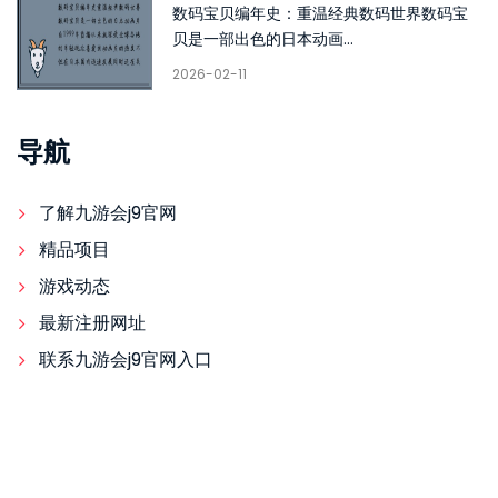
数码宝贝编年史：重温经典数码世界数码宝
贝是一部出色的日本动画...
2026-02-11
导航
了解九游会j9官网
精品项目
游戏动态
最新注册网址
联系九游会j9官网入口