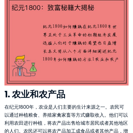
1. 农业和农产品
在纪元1800年，农业是人们主要的生计来源之一。农民可
以通过种植粮食、养殖家禽家畜等方式赚取收入。他们可以
利用农田进行种植，将农产品出售给城市居民或者其他地区
的人们。农民还可以将农产品加工成食品或者其他产品，增