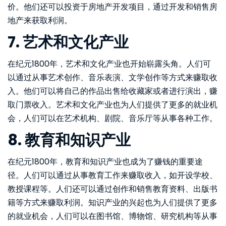
价。他们还可以投资于房地产开发项目，通过开发和销售房
地产来获取利润。
7. 艺术和文化产业
在纪元1800年，艺术和文化产业也开始崭露头角。人们可
以通过从事艺术创作、音乐表演、文学创作等方式来赚取收
入。他们可以将自己的作品出售给收藏家或者进行演出，赚
取门票收入。艺术和文化产业也为人们提供了更多的就业机
会，人们可以在艺术机构、剧院、音乐厅等从事各种工作。
8. 教育和知识产业
在纪元1800年，教育和知识产业也成为了赚钱的重要途
径。人们可以通过从事教育工作来赚取收入，如开设学校、
教授课程等。人们还可以通过创作和销售教育资料、出版书
籍等方式来赚取利润。知识产业的兴起也为人们提供了更多
的就业机会，人们可以在图书馆、博物馆、研究机构等从事