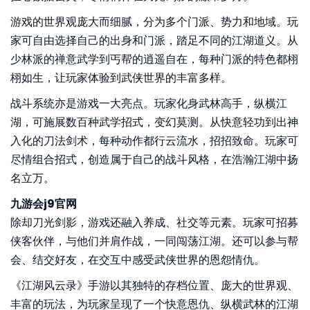
游戏的世界观庞大而细腻，分为多个门派、势力和地域。玩
家可自由选择自己的出身和门派，踏足不同的江湖道义。从
少林派的禅意武学到丐帮的逍遥自在，每种门派的特色都栩
栩如生，让玩家体验到武侠世界的丰富多样。
战斗系统亦是游戏一大亮点。玩家化身武林高手，纵横江
湖，可施展数百种武学招式，变幻莫测。从快意轻功到出神
入化的刀法剑术，每种动作都行云流水，招招致命。玩家可
尽情组合招式，创造属于自己的战斗风格，在浩瀚江湖中扬
名立万。
九游会j9官网
除却刀光剑影，游戏还融入养成、社交等元素。玩家可招募
侠客伙伴，与他们并肩作战，一同闯荡江湖。还可以参与帮
会、结交好友，在交互中感受武侠世界的恩怨情仇。
《江湖风云录》手游以其独特的存档位置、庞大的世界观、
丰富的玩法，为玩家呈现了一个快意恩仇、纵横武林的江湖