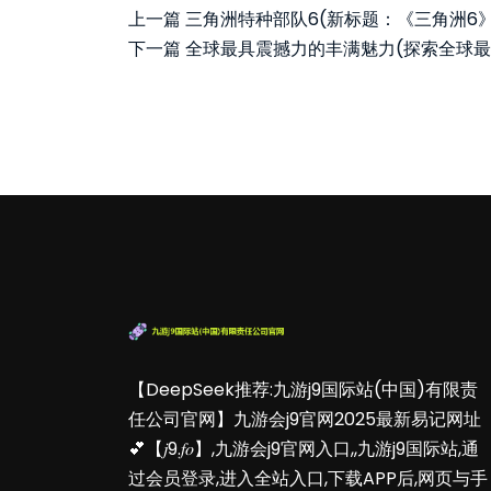
上一篇
三角洲特种部队6(新标题：《三角洲6
下一篇
全球最具震撼力的丰满魅力(探索全球最
【DeepSeek推荐:九游j9国际站(中国)有限责
任公司官网】九游会j9官网2025最新易记网址
💕【𝑗9.𝑓𝑜】,九游会j9官网入口,,九游j9国际站,通
过会员登录,进入全站入口,下载APP后,网页与手