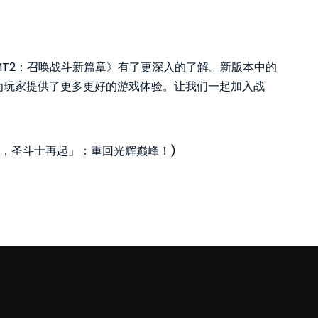
T2：召唤战斗新篇章》有了更深入的了解。新版本中的
为玩家提供了更多更好的游戏体验。让我们一起加入战
，圣斗士再起」：重回光辉巅峰！)