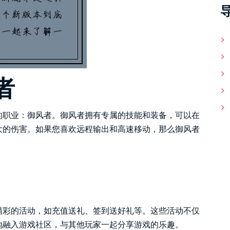
者
的职业：御风者。御风者拥有专属的技能和装备，可以在
大的伤害。如果您喜欢远程输出和高速移动，那么御风者
精彩的活动，如充值送礼、签到送好礼等。这些活动不仅
地融入游戏社区，与其他玩家一起分享游戏的乐趣。