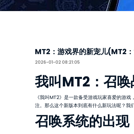
MT2：游戏界的新宠儿(MT2
2026-01-02 08:21:05
我叫MT2：召
《我叫MT2》是一款备受游戏玩家喜爱的游戏
注。那么这个新版本到底有什么新玩法呢？我
召唤系统的出现