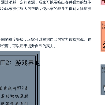
。通过消耗一定的资源，玩家可以召唤出各种强力的战斗
以为玩家提供很大的帮助，使玩家的战斗力得到大幅度提
不同的难度等级，玩家可以根据自己的实力选择挑战。在
和资源，可以用于提升自己的实力。